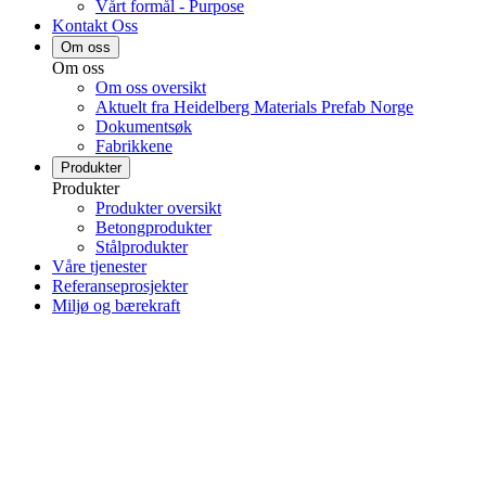
Vårt formål - Purpose
Kontakt Oss
Om oss
Om oss
Om oss oversikt
Aktuelt fra Heidelberg Materials Prefab Norge
Dokumentsøk
Fabrikkene
Produkter
Produkter
Produkter oversikt
Betongprodukter
Stålprodukter
Våre tjenester
Referanseprosjekter
Miljø og bærekraft