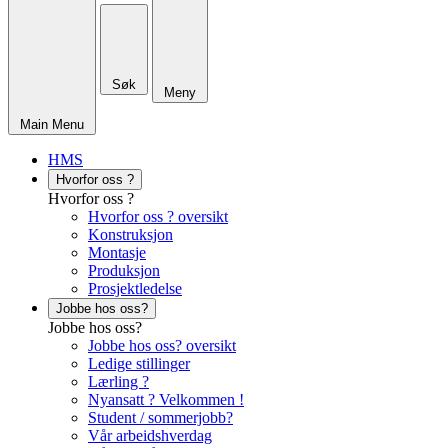
Søk
Meny
Main Menu
HMS
Hvorfor oss ?
Hvorfor oss ?
Hvorfor oss ? oversikt
Konstruksjon
Montasje
Produksjon
Prosjektledelse
Jobbe hos oss?
Jobbe hos oss?
Jobbe hos oss? oversikt
Ledige stillinger
Lærling ?
Nyansatt ? Velkommen !
Student / sommerjobb?
Vår arbeidshverdag