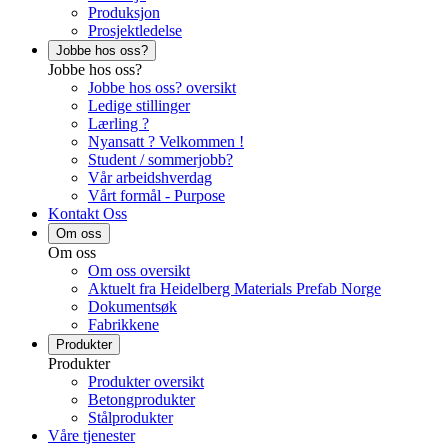
Produksjon
Prosjektledelse
Jobbe hos oss?
Jobbe hos oss?
Jobbe hos oss? oversikt
Ledige stillinger
Lærling ?
Nyansatt ? Velkommen !
Student / sommerjobb?
Vår arbeidshverdag
Vårt formål - Purpose
Kontakt Oss
Om oss
Om oss
Om oss oversikt
Aktuelt fra Heidelberg Materials Prefab Norge
Dokumentsøk
Fabrikkene
Produkter
Produkter
Produkter oversikt
Betongprodukter
Stålprodukter
Våre tjenester