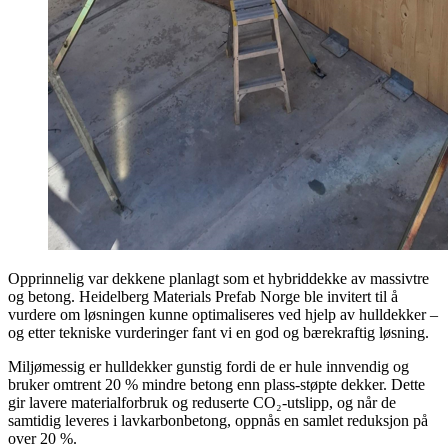
Opprinnelig var dekkene planlagt som et hybriddekke av massivtre
og betong. Heidelberg Materials Prefab Norge ble invitert til å
vurdere om løsningen kunne optimaliseres ved hjelp av hulldekker –
og etter tekniske vurderinger fant vi en god og bærekraftig løsning.
Miljømessig er hulldekker gunstig fordi de er hule innvendig og
bruker omtrent 20 % mindre betong enn plass-støpte dekker. Dette
gir lavere materialforbruk og reduserte CO₂-utslipp, og når de
samtidig leveres i lavkarbonbetong, oppnås en samlet reduksjon på
over 20 %.