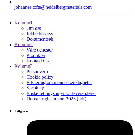
johannes.tofte​@heidelbergmaterials.com
Kolumn1
Om oss
Jobbe hos oss
Dokumentsøk
Kolumn2
Våre tjenester
Produkter
Kontakt Oss
Kolumn3
Personvern
Cookie policy
Erklæring om menneskerettigheter
SpeakUp
Etiske retningslinjer for leverandører
Human rights report 2026 (pdf)
Følg oss