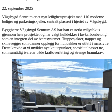
22. september 2025
Vågsbygd Sentrum er et nytt leilighetsprosjekt med 110 moderne
boliger og parkeringskjeller, sentralt plassert i hjertet av Vågsbygd.
Byggherre Vågsbygd Sentrum AS har hatt et sterkt miljøfokus
gjennom hele prosjektet og har valgt hulldekker i lavkarbonbetong
som en integrert del av bæresystemet. Trappesjakter, trapper og
skillevegger som danner opplegg for hulldekker er utført i massivtre.
Dette krevde at vi utviklet nye knutepunkter, spesielt tilpasset tre,
som samtidig ivaretar både kraftoverføring og strenge brannkrav.