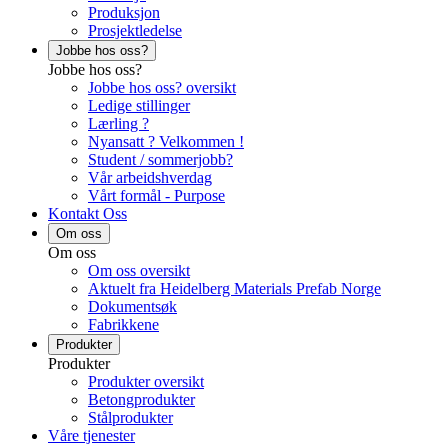
Produksjon
Prosjektledelse
Jobbe hos oss?
Jobbe hos oss?
Jobbe hos oss? oversikt
Ledige stillinger
Lærling ?
Nyansatt ? Velkommen !
Student / sommerjobb?
Vår arbeidshverdag
Vårt formål - Purpose
Kontakt Oss
Om oss
Om oss
Om oss oversikt
Aktuelt fra Heidelberg Materials Prefab Norge
Dokumentsøk
Fabrikkene
Produkter
Produkter
Produkter oversikt
Betongprodukter
Stålprodukter
Våre tjenester