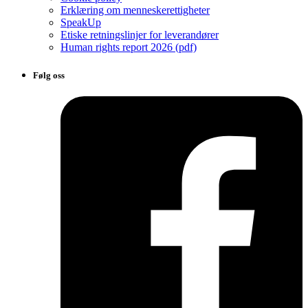
Erklæring om menneskerettigheter
SpeakUp
Etiske retningslinjer for leverandører
Human rights report 2026 (pdf)
Følg oss