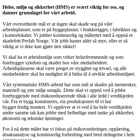
Helse, miljø og sikkerhet (HMS) er svært viktig for oss, og
danner grunnlaget for vårt arbeid.
Vårt overordnede mål er at ingen skal skade seg på våre
arbeidsplasser, som er på byggeplasser, i brakkerigger, i fabrikker og
i kontorlokaler. Vi jobber kontinuerlig og målrettet med å oppnå et
skadefritt Prefab Norge. Vår jobb haster aldri så mye, eller er så
viktig at vi ikke kan gjøre den sikker!
Vi skal ha et arbeidsmiljø som virker helsefremmende og som
forebygger sykdom og skader hos våre medarbeidere.
Arbeidsplassene skal være preget av trygghet og trivsel, og alle
medarbeidere skal ha mulighet til å bidra til å utvikle arbeidsmiljøet.
Vårt systematiske HMS-arbeid har som mål at skader på mennesker,
materiell og ytre miljø unngås. Dette skal vi oppnå ved å jobbe
forebyggende med risikoreduserende tiltak i alle ledd i verdikjeden
vår. Fra et bygg konstrueres, via produksjonen til vi har
bygget ferdig montert. Vi opplever at vi ved å ha hele verdikjeden
under samme tak kan jobbe med helhetlige med tanke på sikkerhet,
økonomi og tekniske løsninger.
For å nå dette målet har vi fokus på risikovurderinger, opplæring,
årsaksanalyse og kontinuerlig forbedring med bred deltagelse i hele