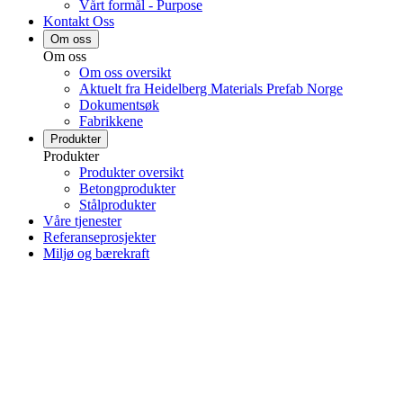
Vårt formål - Purpose
Kontakt Oss
Om oss
Om oss
Om oss oversikt
Aktuelt fra Heidelberg Materials Prefab Norge
Dokumentsøk
Fabrikkene
Produkter
Produkter
Produkter oversikt
Betongprodukter
Stålprodukter
Våre tjenester
Referanseprosjekter
Miljø og bærekraft