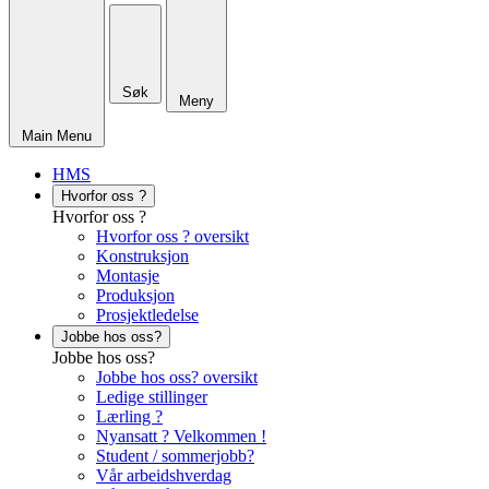
Søk
Meny
Main Menu
HMS
Hvorfor oss ?
Hvorfor oss ?
Hvorfor oss ? oversikt
Konstruksjon
Montasje
Produksjon
Prosjektledelse
Jobbe hos oss?
Jobbe hos oss?
Jobbe hos oss? oversikt
Ledige stillinger
Lærling ?
Nyansatt ? Velkommen !
Student / sommerjobb?
Vår arbeidshverdag