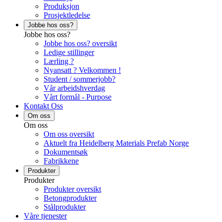
Produksjon
Prosjektledelse
Jobbe hos oss?
Jobbe hos oss?
Jobbe hos oss? oversikt
Ledige stillinger
Lærling ?
Nyansatt ? Velkommen !
Student / sommerjobb?
Vår arbeidshverdag
Vårt formål - Purpose
Kontakt Oss
Om oss
Om oss
Om oss oversikt
Aktuelt fra Heidelberg Materials Prefab Norge
Dokumentsøk
Fabrikkene
Produkter
Produkter
Produkter oversikt
Betongprodukter
Stålprodukter
Våre tjenester