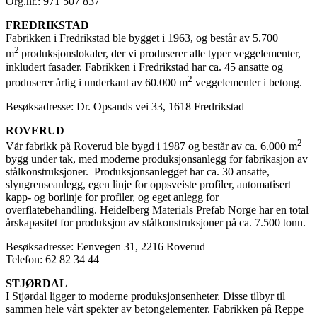
Org.nr.: 971 507 837
FREDRIKSTAD
Fabrikken i Fredrikstad ble bygget i 1963, og består av 5.700
2
m
produksjonslokaler, der vi produserer alle typer veggelementer,
inkludert fasader. Fabrikken i Fredrikstad har ca. 45 ansatte og
2
produserer årlig i underkant av 60.000 m
veggelementer i betong.
Besøksadresse: Dr. Opsands vei 33, 1618 Fredrikstad
ROVERUD
2
Vår fabrikk på Roverud ble bygd i 1987 og består av ca. 6.000 m
bygg under tak, med moderne produksjonsanlegg for fabrikasjon av
stålkonstruksjoner. Produksjonsanlegget har ca. 30 ansatte,
slyngrenseanlegg, egen linje for oppsveiste profiler, automatisert
kapp- og borlinje for profiler, og eget anlegg for
overflatebehandling. Heidelberg Materials Prefab Norge har en total
årskapasitet for produksjon av stålkonstruksjoner på ca. 7.500 tonn.
Besøksadresse: Eenvegen 31, 2216 Roverud
Telefon: 62 82 34 44
STJØRDAL
I Stjørdal ligger to moderne produksjonsenheter. Disse tilbyr til
sammen hele vårt spekter av betongelementer. Fabrikken på Reppe