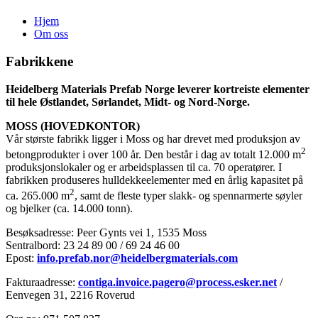
Hjem
Om oss
Fabrikkene
Heidelberg Materials Prefab Norge leverer kortreiste elementer
til hele Østlandet, Sørlandet, Midt- og Nord-Norge.
MOSS (HOVEDKONTOR)
Vår største fabrikk ligger i Moss og har drevet med produksjon av
2
betongprodukter i over 100 år. Den består i dag av totalt 12.000 m
produksjonslokaler og er arbeidsplassen til ca. 70 operatører. I
fabrikken produseres hulldekkeelementer med en årlig kapasitet på
2
ca. 265.000 m
, samt de fleste typer slakk- og spennarmerte søyler
og bjelker (ca. 14.000 tonn).
Besøksadresse: Peer Gynts vei 1, 1535 Moss
Sentralbord: 23 24 89 00 / 69 24 46 00
Epost:
info.prefab.nor@heidelbergmaterials.com
Fakturaadresse:
contiga.invoice.pagero@process.esker.net
/
Eenvegen 31, 2216 Roverud