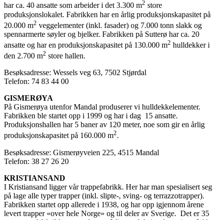
2
har ca. 40 ansatte som arbeider i det 3.300 m
store
produksjonslokalet. Fabrikken har en årlig produksjonskapasitet på
2
20.000 m
veggelementer (inkl. fasader) og 7.000 tonn slakk og
spennarmerte søyler og bjelker. Fabrikken på Sutterø har ca. 20
2
ansatte og har en produksjonskapasitet på 130.000 m
hulldekker i
2
den 2.700 m
store hallen.
Besøksadresse: Wessels veg 63, 7502 Stjørdal
Telefon: 74 83 44 00
GISMERØYA
På Gismerøya utenfor Mandal produserer vi hulldekkelementer.
Fabrikken ble startet opp i 1999 og har i dag 15 ansatte.
Produksjonshallen har 5 baner av 120 meter, noe som gir en årlig
2
produksjonskapasitet på 160.000 m
.
Besøksadresse: Gismerøyveien 225, 4515 Mandal
Telefon: 38 27 26 20
KRISTIANSAND
I Kristiansand ligger vår trappefabrikk. Her har man spesialisert seg
på lage alle typer trapper (inkl. slipte-, sving- og terrazzotrapper).
Fabrikken startet opp allerede i 1938, og har opp igjennom årene
levert trapper «over hele Norge» og til deler av Sverige. Det er 35